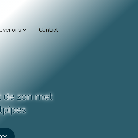
Over ons
Contact
t de zon met
tpipes
pes