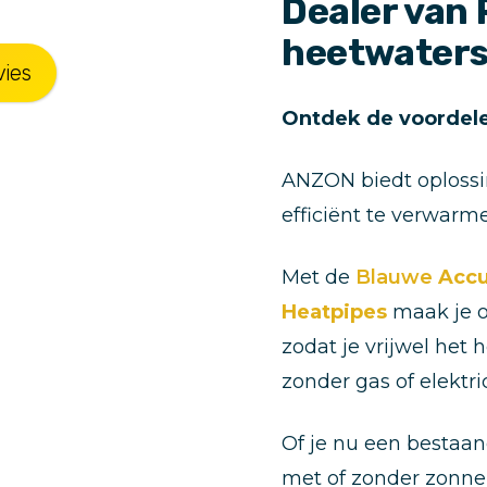
Dealer van
heetwater
vies
Ontdek de voordel
ANZON biedt oploss
efficiënt te verwarm
Met de
Blauwe
Acc
Heatpipes
maak je o
zodat je vrijwel het
zonder gas of elektri
Of je nu een bestaa
met of zonder zonnep