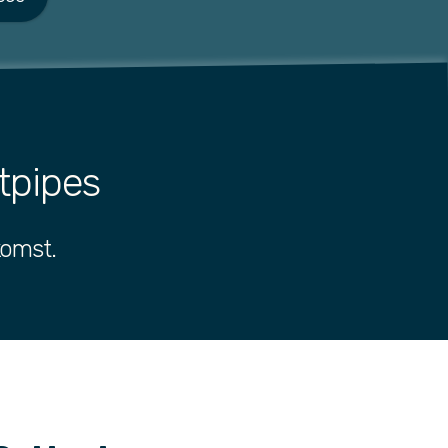
tpipes
komst.