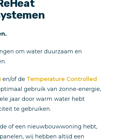
 ReHeat
systemen
en.
ingen om water duurzaam en
en.
u
en/of de
Temperature Controlled
ptimaal gebruik van zonne-energie,
 hele jaar door warm water hebt
citeit te gebruiken.
nde of een nieuwbouwwoning hebt,
anelen, wij hebben altijd een