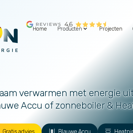
4,6
REVIEWS
Home
Producten
Projecten
aam verwarmen met energie ui
auwe Accu of zonneboiler & Hea
Gratis advies
Blauwe Accu
Heatpi