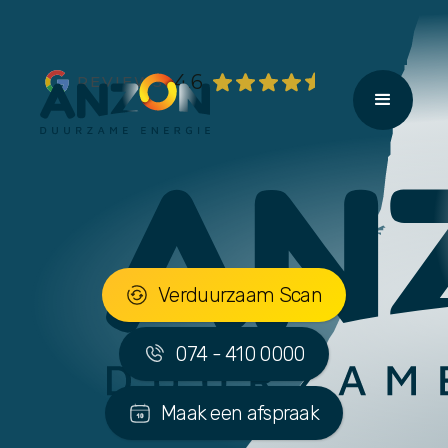
4,6
REVIEWS
Verduurzaam Scan
074 - 410 0000
Maak een afspraak