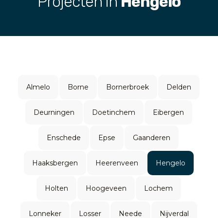
Projecten in
Hengelo
Almelo
Borne
Bornerbroek
Delden
Deurningen
Doetinchem
Eibergen
Enschede
Epse
Gaanderen
Haaksbergen
Heerenveen
Hengelo
Holten
Hoogeveen
Lochem
Lonneker
Losser
Neede
Nijverdal