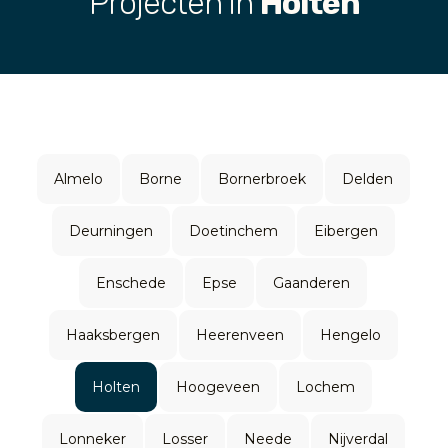
Projecten in
Holten
Almelo
Borne
Bornerbroek
Delden
Deurningen
Doetinchem
Eibergen
Enschede
Epse
Gaanderen
Haaksbergen
Heerenveen
Hengelo
Holten
Hoogeveen
Lochem
Lonneker
Losser
Neede
Nijverdal